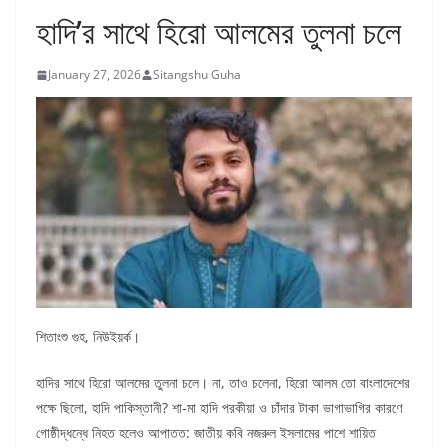
হাদি’র সাথে হিরো আলমের তুলনা চলে
January 27, 2026
Sitangshu Guha
শিতাংশু গুহ, নিউইয়র্ক।
হাদির সাথে হিরো আলমের তুলনা চলে। না, তাও চলেনা, হিরো আলম তো বাংলাদেশের
পক্ষে ছিলো, হাদি পাকিস্তানী? শা-মা হাদি পরকীয়া ও চাঁদার টাকা ভাগাভাগির কারণে
গোষ্ঠীদ্ধন্ধে নিহত হলেও আপাতত: জাতীয় কবি নজরুল ইসলামের পাশে শায়িত