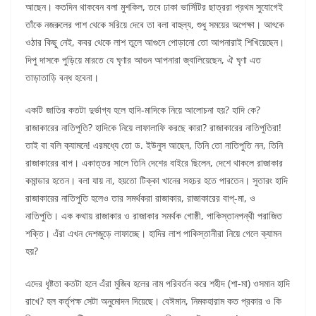
আছেন। কতদিন থাকবেন বলা মুশকিল, তবে ঢাকা ভার্সিটির ছাত্ররা প্রথম সুযোগেই
তাঁকে নজরুলের পাশ থেকে সরিয়ে দেবে তা বলা বাহুল্য, শুধু সময়ের অপেক্ষা। আৎকে
ওঠার কিছু নেই, কবর থেকে লাশ তুলে আগুনে পোড়ানো তো আপনারাই শিখিয়েছেন।
দিপু দাসকে পুড়িয়ে মারতে যে ঘৃণার আগুন আপনারা জ্বালিয়েছেন, ঐ ঘৃণা এত
তাড়াতাড়ি বন্ধ হবেনা।
একটি জাতির কতটা দুর্ভাগ্য হলে হাদি-মাদিকে নিয়ে আলোচনা হয়? হাদি কে?
রাজাকারের নাতিপুতি? হাদিকে নিয়ে লাফালাফি করছে কারা? রাজাকারের নাতিপুতিরা!
তাই বা বলি ক্যামনে! এরমধ্যে তো ড. ইউনুস আছেন, তিনি তো নাতিপুতি নন, তিনি
রাজাকারের বাপ। একাত্তর সালে তিনি দেশের বাইরে ছিলেন, দেশে থাকলে রাজাকার
কমান্ডার হতেন। বলা যায় না, হয়তো টিক্কা খানের সহচর হতে পারতেন। সুতারং হাদি
রাজাকারের নাতিপুতি হলেও তার সমর্থকরা রাজাকার, রাজাকারের বাপ্-মা, ও
নাতিপুতি। এক কথায় রাজাকার ও রাজাকার সমর্থক গোষ্ঠী, পাকিস্তানপন্থী পরাজিত
শক্তি। এঁরা এখন দেশজুড়ে লাফাচ্ছে। হাদির লাশ পাকিস্তানীরা নিয়ে গেলে ক্যামন
হয়?
এদের ধৃষ্টতা কতটা হলে এঁরা মুজিব হলের নাম পরিবর্তন করে শহীদ (শা-মা) ওসমান হাদি
রাখে? হল কর্তৃপক্ষ সেটা অনুমোদন দিয়েছে। বেঈমান, নিমকহারাম কত প্রকার ও কি