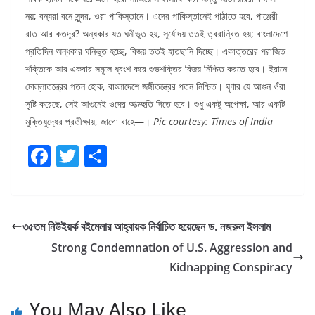
নয়; বন্যরা বনে সুন্দর, ওরা পাকিস্তানে। এদের পাকিস্তানেই পাঠাতে হবে, পাঞ্জেরী
রাত আর কতদূর? অন্ধকার যত ঘনীভূত হয়, সূর্যোদয় ততই ত্বরান্বিত হয়; বাংলাদেশে
প্রতিদিন অন্ধকার ঘনিভুত হচ্ছে, বিজয় ততই হাতছানি দিচ্ছে। একাত্তরের পরাজিত
শক্তিকে আর একবার সমূলে ধ্বংশ করে শুভশক্তির বিজয় নিশ্চিত করতে হবে। ইরানে
মোল্লাতন্ত্রের পতন হোক, বাংলাদেশে জঙ্গীতন্ত্রের পতন নিশ্চিত। ঘৃণার যে আগুন ওঁরা
সৃষ্টি করেছে, সেই আগুনেই ওদের আত্মহুতি দিতে হবে। শুধু একটু অপেক্ষা, আর একটি
মুক্তিযুদ্ধের প্রতীক্ষায়, জাগো বাহে—।
Pic courtesy: Times of India
F
T
S
a
w
h
c
itt
ar
e
er
e
৩৫তম নিউইয়র্ক বইমেলার আহ্বায়ক নির্বাচিত হয়েছেন ড. নজরুল ইসলাম
b
Strong Condemnation of U.S. Aggression and
o
Kidnapping Conspiracy
o
You May Also Like
k