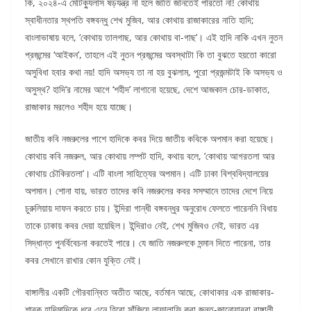
কি, ২০২৪-এ মেটিক্যুলাস ষড়যন্ত্র না হলে জাতি জানতেই পারতো না! কোথায়
স্বাধীনতার স্থপতি বঙ্গবন্ধু শেখ মুজিব, আর কোথায় রাজাকারের নাতি হাদি;
বাংলাভাষায় বলে, ‘কোথায় তালগাছ, আর কোথায় বা-গাছ’। এই হাদি নাকি এখন নুতন
প্রজন্মের ‘আইকন’, তাহলে এই নুতন প্রজন্মের অবস্থাটা কি তা বুঝতে হয়তো কারো
অসুবিধা হবার কথা নয়! হাদি অসভ্য তা না হয় বুঝলাম, পুরো প্রজন্মটাই কি অসভ্য ও
অসুস্থ? হাদি’র নামের আগে ‘শহীদ’ লাগানো হয়েছে, দেশে আজকাল চোর-ডাকাত,
রাজাকার মরলেও শহীদ হয়ে যাচ্ছে।
জাতীয় কবি নজরুলের পাশে হাদিকে কবর দিয়ে জাতীয় কবিকে অপমান করা হয়েছে।
কোথায় কবি নজরুল, আর কোথায় লম্পট হাদি, কথায় বলে, ‘কোথায় আগরতলা আর
কোথায় চৌকিরতলা’। এটি বাংলা সাহিত্যের অপমান। এটি ঢাকা বিশ্ববিদ্যালয়ের
অপমান। শোনা যায়, ভারত তাদের কবি নজরুলের কবর সসম্মানে তাদের দেশে নিয়ে
চুরুলিয়ায় দাফন করতে চায়। ইন্দিরা গান্ধী বঙ্গবন্ধুর অনুরোধ ফেলতে পারেননি বিধায়
তাকে ঢাকায় কবর দেয়া হয়েছিল। ইন্দিরাও নেই, শেখ মুজিবও নেই, ভারত এর
সিদ্ধান্ত পুনর্বিবেচনা করতেই পারে। যে জাতি নজরুলকে সন্মান দিতে পারেনা, তার
কবর সেখানে রাখার কোন যুক্তি নেই।
বাঙ্গালীর একটি গৌরবান্বিত অতীত আছে, বর্তমান আছে, কোথাকার এক রাজাকার-
শাবক হাদিমাদিকে ধরে এনে হিরো সাঁজিয়ে লাফালাফি করা জন্তু-জানোয়াররা বাঙ্গালী