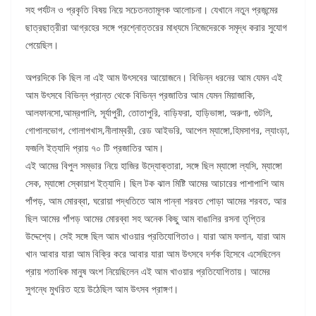
সহ পর্যটন ও প্রকৃতি বিষয় নিয়ে সচেতনতামূলক আলোচনা। যেখানে নতুন প্রজন্মের
ছাত্রছাত্রীরা আগ্রহের সঙ্গে প্রশ্নোত্তরের মাধ্যমে নিজেদেরকে সমৃদ্ধ করার সুযোগ
পেয়েছিল।
অপরদিকে কি ছিল না এই আম উৎসবের আয়োজনে। বিভিন্ন ধরনের আম যেমন এই
আম উৎসবে বিভিন্ন প্রান্ত থেকে বিভিন্ন প্রজাতির আম যেমন মিয়াজাকি,
আলফানসো,আম্রপালি, সূর্যাপুরী, তোতাপুরি, বাড়িফরা, হাড়িভাঙ্গা, অরুণা, গুটলি,
গোপালভোগ, গোলাপখাস,নীলাম্বরী, রেড আইভরি, আপেল ম্যাঙ্গো,হিমসাগর, ল্যাংড়া,
ফজলি ইত্যাদি প্রায় ৭০ টি প্রজাতির আম।
এই আমের বিপুল সম্ভার নিয়ে হাজির উদ্যোক্তারা, সঙ্গে ছিল ম্যাঙ্গো ল্যসি, ম্যাঙ্গো
সেক, ম্যাঙ্গো স্কোয়াশ ইত্যাদি। ছিল টক ঝাল মিষ্টি আমের আচারের পাশাপাশি আম
পাঁপড়, আম মোরব্বা, ঘরোয়া পদ্ধতিতে আম পান্না শরবত পোড়া আমের শরবত, আর
ছিল আমের পাঁপড় আমের মোরব্বা সহ অনেক কিছু আম বাঙালির রসনা তৃপ্তির
উদ্দেশ্যে। সেই সঙ্গে ছিল আম খাওয়ার প্রতিযোগিতাও। যারা আম ফলান, যারা আম
খান আবার যারা আম বিক্রি করে আবার যারা আম উৎসবে দর্শক হিসেবে এসেছিলেন
প্রায় শতাধিক মানুষ অংশ নিয়েছিলেন এই আম খাওয়ার প্রতিযোগিতায়। আমের
সুগন্ধে মুখরিত হয়ে উঠেছিল আম উৎসব প্রাঙ্গণ।