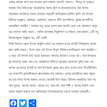
এবছর আমের ফলন কম পাওয়ার ফলে বাজারে আসেনি সেভাবে। কিন্তু তা সত্ত্বেও
আমকে নিয়ে বৈচিত্রের আয়োজনের অভাব ছিল না উদ্যোক্তাদের‌ আম উৎসব
আয়োজক সংগঠনের তরফে ভাস্কর চক্রবর্তী জানিয়েছেন,দুইদিন ব্যপি এই উৎসবে
বিভিন্ন অনুষ্ঠান, সেমিনার, ওয়ার্কশপ, ম্যাংগো ইটিং কম্পেটিশন, কুইজ কম্পেটিশন
আয়োজিত হয়েছিল। ভাস্কর বাবু আরো বলেন,আম আদমি থেকে এক অসাধারণ মানুষ
হয়ে সাফল্য অর্জন করবে। সেলিম কলেজের প্রিন্সিপাল ড:সঞ্চিতা সোম জানান ,এটি শুধু
বিনোদনমূলক অনুষ্ঠান নয়, এটি একটি
শিক্ষা বিনোদন মূলক উৎসব অনুষ্ঠান কারণ এর মাধ্যমে ছাত্র ছাত্রী শিক্ষামূলক অনেক
জ্ঞান অর্জন করবে। বিগত বছর এই উৎসব বিপুল পরিমানে জনপ্রিয়তা লাভ করেছিল।
এ বছর এই উৎসব তাই আরো বৃহৎভাবে পালনের উদ্যোগ নেওয়া হয়। আম উৎসবের
মূল উদ্দেশ্যে হচ্ছে আম এবং আমজাতো বিভিন্ন দ্রব্যের সচেতনতা বৃদ্ধি করা এবং
কলেজ এর ছাত্র ছাত্রী রা আম উৎসবকে কেন্দ্র করে হাতে কলমে যাতে থিওরিটিকাল
এর পাশাপাশি প্র্যাকটিক্যাল এক্সপোজার পায় সেজন্য। ছাত্র-ছাত্রীদের জ্ঞান সমৃদ্ধ
হয় তার উপর বিশেষ গুরুত্ব দেওয়া।আগামী দিনে আরও বিভিন্ন প্রজাতির আম সহ
আম ফুচকা, আমের শরবত, আমের চপ, আম-দই, আম মিষ্টি ও আমের ফিরনি এসব
রাখার প্রয়াস থাকবে বলে জানিয়েছেন উদ্যোক্তাদের তরফে ভাস্কর চক্রবর্তী।
F
T
S