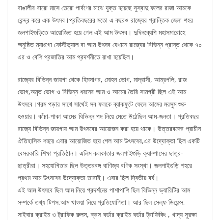
বাঙালীর বারো মাসে তেরো পার্বণের মাঝে যুক্ত হয়েছে সুস্বাদু ফলের রাজা আমকে
কেন্দ্র করে এক উৎসব।প্রতিবছরের মতো এ বছরও রাজ্যের প্রান্তিক জেলা শহর
জলপাইগুড়িতে আয়োজিত হয়ে গেল এই আম উৎসব। দুদিনব্যেপি মহাসমারোহে
অনুষ্ঠিত ম্যাংগো ফেস্টিভ্যাল বা আম উৎসব যেখানে রাজ্যের বিভিন্ন প্রান্ত থেকে ৭০
এর ও বেশি প্রজাতির আম প্রদর্শনীতে রাখা হয়েছিল।
রাজ্যের বিভিন্ন জায়গা থেকে হিমসাগর, মোহন ভোগ, মাদ্রাসী, আম্রপলি, রাজ
ভোগ,অমৃত ভোগ ও বিভিন্ন ধরনের আম ও আমের তৈরি সামগ্রী ছিল এই আম
উৎসবে।গরম পড়ার সাথে সাথেই সব ফলকে ব্যাকফুটে ফেলে আমের মরসুম শুরু
হওয়ার। কাঁচা-পাকা আমের বিভিন্ন পদ নিয়ে মেতে উঠেছিল আম-জনতা। প্রতিবছর
রাজ্যে বিভিন্ন জায়গায় আম উৎসবের আয়োজন করা হয়ে থাকে। উত্তরবঙ্গের প্রাচীন
ঐতিহাসিক শহরে এবার আয়োজিত হয়ে গেল আম উৎসবের,এর উদ্যোক্তা ছিল একটি
বেসরকারি শিক্ষা প্রতিষ্ঠান। এলিম কলকাতার জলপাইগুড়ি ক্যাম্পাসের ছাত্র-
ছাত্রীরা। সহযোগিতার ছিল উত্তরবঙ্গ বাণিজ্য বণিক সংস্থা। জলপাইগুড়ি শহরে
প্রথম আম উৎসবের উদ্যোক্তা তারাই। এবার ছিল দ্বিতীয় বর্ষ।
এই আম উৎসবে ছিল আম নিয়ে প্রদর্শনের পাশাপাশি ছিল বিভিন্ন ভ্যারিটির আম
সম্পর্কে তথ্য টিপস,আম খাওয়া নিয়ে প্রতিযোগিতা। আর ছিল সেল্ফ ডিফেন্স,
সাইবার ক্রাইম ও ট্রাফিক রুলস, ক্রস বর্ডার ক্রাইম বর্ডার ট্রাফিকিং , খাদ্য সুরক্ষা