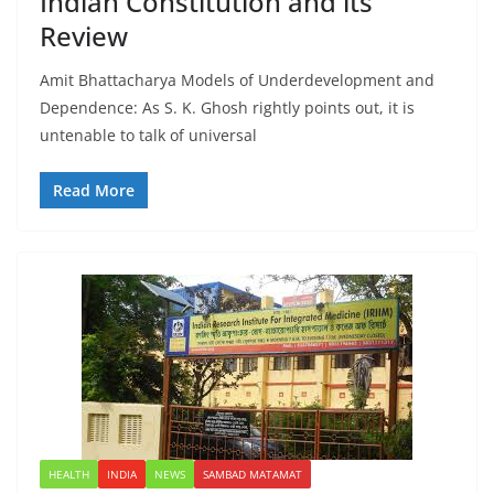
Indian Constitution and its
Review
Amit Bhattacharya Models of Underdevelopment and
Dependence: As S. K. Ghosh rightly points out, it is
untenable to talk of universal
Read More
HEALTH
INDIA
NEWS
SAMBAD MATAMAT