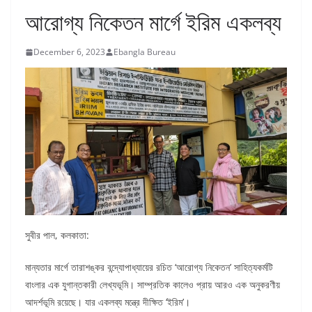
আরোগ্য নিকেতন মার্গে ইরিম একলব্য
December 6, 2023
Ebangla Bureau
সুবীর পাল, কলকাতা:
মান্যতার মার্গে তারাশঙ্কর বন্দ্যোপাধ্যায়ের রচিত ‘আরোগ্য নিকেতন’ সাহিত্যকর্মটি
বাংলার এক যুগান্তকারী লেখ্যভূমি। সাম্প্রতিক কালেও প্রায় আরও এক অনুকরণীয়
আদর্শভূমি রয়েছে। যার একলব্য মন্ত্রে দীক্ষিত ‘ইরিম’।