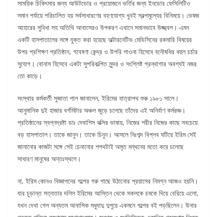
সাময়িক চিকিৎসার জন্য আউটডোর ও প্রয়োজনে ভর্তির জন্য ইনডোর ফেসিলিটিও
সমান পর্যায়ে পরিচালিত হয় সর্বসাধারণের বহণযোগ্য খুবই স্বল্পমূল্যের বিনিময়ে। ভেষজ
আহারের সুবিধা সহ অতিথি আবাসেরও উপকরণ এখানে সমানভাবে উজ্জ্বল। এমন
একটি হাসপাতালের সঙ্গে যুক্ত করা হয়েছে অল্টারনেটিভ মেডিসিনের রকমারি বিষয়ের
উপর প্রশিক্ষণ প্রতিষ্ঠান, গবেষণা কেন্দ্র ও উপরি পাওনা হিসেবে বনৌষধির বহুল চর্চার
সুযোগ। বোনাস হিসেবে একটা সুপরিকল্পিত সুন্দর ও সংশ্লিষ্ট গ্রন্থাগার অবশ্যই নজর
তো কাড়ে।
সংস্থার কর্মকর্তী সুজাতা পাল জানালেন, ইরিমের যাত্রাপথ শুরু ১৯৮১ সালে।
আনুমানিক দুই হাজার বর্গমিটার অঞ্চল জুড়ে চলেছে তাঁদের এই অনির্বাণ কর্মরজ্ঞ।
প্রতিষ্ঠানের স্বপ্নদ্রষ্টা ডাঃ দেবাশিস বক্সির ভাষায়, নিজের শরীর নিজের কাছে সবচেয়ে
বড় হাসপাতাল। তাকে জানুন। তাকে চিনুন। আসলে নিঃশব্দ বিপ্লব ঘটিয়ে ইরিম সেই
জানানোর কাজটা সঙ্গে সেই চেনানোর শপথটাই অমৃত মন্থনের মতো করে চলেছে
সাধারণ মানুষের অন্তঃস্থলে।
না, ইরিম কোনও বিজ্ঞাপনের গল্পের গরু গাছে উঠানোর প্রয়াসের নিমগ্ন আজও হয়নি।
যার চুড়ান্ত সত্যতার দলিল ইরিমের আস্তিন থেকে সকলকে চমকে দিয়ে বেরিয়ে এলো,
যখন দেখা গেল অন্যতম আবাসিক মধুদাদু দুপুরে একমনে গল্পের বই পড়ছিলেন। উনার