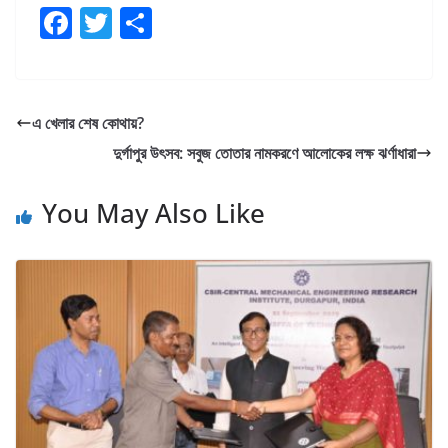
F
T
S
a
w
h
c
itt
ar
e
er
e
এ খেলার শেষ কোথায়?
b
দুর্গাপুর উৎসব: সবুজ তোতার নামকরণে আলোকের লক্ষ ঝর্ণাধারা
o
o
You May Also Like
k