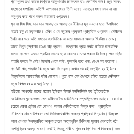
প্রাণপুরুষ তথা ভারত বিখ্যাত আকুপাংচার চিকিৎসক ডাঃ দেবাশিস বক্সি। মধুর সরবৎ
সহযোগে সপারিষদ অতিথি আপ্যায়ন সেরে তিনি বলেন, এসেছেন যখন তখন না হয়
অনুগ্রহ করে পরখ করুন ইরিমেরই গুপ্তধন।
খুল যা সিম সিম, মনে মনে আওড়াতে আওড়াতে ইরিমের মূল ভবণের ছাদে উপস্থিত
হতেই চক্ষু যে চড়কগাছ। একি! এ যে সবুজের প্রকৃতই প্রাকৃতিক গুপ্তধন। মেটালের
তৈরি থরে থরে অতি সযত্নে জ্যামিতিক আকারে সাজানো অজস্র থ্রিটায়ার বেড।
তাতে নিপুন কৃষ্ণকায় রঙের গাঢ় প্রলেপ। মধ্যেকার প্রায় ভরাট মাটিতে রাসায়নিক
সারের প্রয়োগ এখানে প্রাচীন কালের ছায়া মারানোর মতো প্রবল নিষিদ্ধ। শাক সব্জির
বাহারি ফলনে কি নেই? টমেটো থেকে লাউ, ফুলকপি হতে শসা, বেগুন সহ করোলা।
প্রতিটি গাছ গাছালি কি সবুজ আর কি সবুজ। এখান থেকেই সংগৃহীত হয় ইরিমের
নিত্যদিনের আহারাদির কাঁচা জোগান। পুরো ছাদ যেন নৈঃশব্দে রচিত হয়েছে মেক্সিকান
সবুজ বিপ্লবের এক অনুচিত্রে।
ইরিমের আশ্চর্যের ছাদের মতোই ইন্ডিয়ান রিসার্চ ইনস্টিটিউট ফর ইন্টিগ্রেটেড
মেডিসিনের অন্দরমহলও যেন অল্টারনেটিভ মেডিসিনের সপ্তর্ষিমন্ডলের সমাহার। কোথাও
রয়েছে যোগা সেন্টার তো কোথাও আবার মেডিটেশনের নিভৃত কক্ষ। প্রাকৃতিক
চিকিৎসার নানান উপকরণ তো ফিজিওথেরাপির অজস্র প্রক্রিয়া বিদ্যমান। উজ্জ্বল
ভাবে যেখানে উপস্থাপিত আকুপাংচারের অত্যাধুনিক চিকিৎসা সুযোগ সেখানেই ঘটে
নেশামুক্তির অনন্য সাধন। সবটাই কিন্তু নারী ও পুরুষের দ্বিবিভাগে বিভক্ত। সঙ্গে