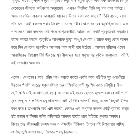
প্রকৃত পরিচয় কৃষ্ণদাস মুখোপাধ্যায়। মধুচাষ ও মধুভিত্তিক একাধিক গবেষণায় লিপ্ত
থেকেছেন জীবনের অধিকাংশ অধ্যায়েই। এখনও নিয়মিত তিনি মধু খান নানা পর্যায়ে।
অথচ সারাদিনে একবার আহারাদি সারেন। উনার বয়স কত জানেন? তিনি বলেন, বয়স
তাঁর ৯৭। এই বয়সেও প্রায় নিরোগ। মন ও শরীর তো তারুণ্যের ধনুকছিলা সম। এক
গাল হেসে তিনি বললেন সেই পরম আপ্তকথাটি, আমরা তো সবাই প্রকৃতিরই সন্তান।
তাকে অবজ্ঞা করলে প্রকৃতিও আপনাকে বুড়ো আঙুল দেখাবে। তাকে বন্ধু ভেবে আপন
করে নিন দেখবেন প্রকৃতিও আপনার পরম সাথী হয়ে উঠেছে। আসলে ইরিমের এহেন
আবাসিকের নিঃরোগ দীর্ঘ জীবনের মূল বীজমন্ত্র হলো মধুময় প্রাকৃতিক বান্ধবতা। এটাই
এই সংস্থার অআকখ।
এলেন। দেখলেন। আর এরিম পরখ করতে করতে একটা বহুল পরিচিত সুর গুনগুনিয়ে
উঠলেন পঁচাশি বছরের স্বভাবসিদ্ধ তরুণ শিল্পউদ্যোগী খুরশিদ বক্ত চৌধুরী। নীড়
ছোট ক্ষতি নেই আকাশ তো বড়। আচমকা এই সময়ে হেমন্ত মুখোপাধ্যায়ের এই গান!
মুখে কিছু না বলে তিনি শুধু হাসলেন। এই হাসিটার তাৎপর্য কিন্তু অনেক কিছুরই ইঙ্গিত
বহণ করে। তাৎপর্যের অর্থ এটা নয়তো, কোনও এক অখ্যাত জনপদ মৌড়ীগ্রামের মাত্র
দুই হাজার বর্গমিটার জমির কড়িকাঠে আবদ্ধ হতেই পারে ইরিমের দৃশ্যত অবয়ব।
কিন্তু তার জীবনদায়ী ভেষজ মনন ও ঔষধহীন চিকিৎসা চিন্তন এই বিশ্বালয়ে হাসিছ
খেলিছ তুমি আপন সনে, নিরজনে প্রভু নিরজনে।