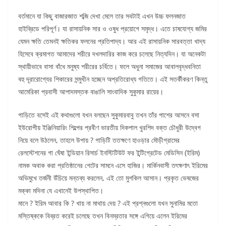
বর্তমানে যা কিছু বাজারজাত শব্জি দেখা মেলে তার সবটাই এখন উচ্চ ফলনজাত
হাইব্রিডে পরিপূর্ণ। যা রাসায়নিক সার ও ওষুধ প্রয়োগে সমৃদ্ধ। এতে চাষযোগ্য জমির
যেমন ক্ষতি তেমনই ক্ষতিকর ফলনের প্রতিপাদ্য। আর এই রাসায়নিক সারবত্তা খাদ্য
হিসেবে ক্রমাগত আমাদের শরীরে দখলদারির কাজ করে চলেছে নিত্যদিন। যা অনেকটা
স্থায়ীভাবে বাসা বাঁধে মনুষ্য শরীরের চর্বিতে। ফলে অধুনা সমাজের আবালবৃদ্ধবনিতা
বহু দূরারোগ্যের শিকারের সন্মুখীন হচ্ছেন অপ্রতিরোধ্য গতিতে। এই সতর্কীকরণ কিন্তু
আমেরিকা প্রবাসী আপাদমস্তক বাঙালি সাংবাদিক সুকুমার রায়ের।
গাড়িতে বসেই এই কথাগুলো যখন বলছেন সুকুমারবাবু তখন তাঁর পাশের আসনে বসা
ইউরোপীয় ইঞ্জিনিয়ারিং শিল্পের প্রবীণ ভারতীয় দিকপাল খুরশিদ বক্ত চৌধুরী উদ্বেগ
নিয়ে বলে উঠলেন, তাহলে উপায় ? গাড়িটি ততক্ষণে হাওড়ার মৌড়ীগ্রামের
রেলস্টেশনের গা ঘেঁষা ইন্ডিয়ান রিসার্চ ইনস্টিটিউট ফর ইন্টিগ্রেটেড মেডিসিন (ইরিম)
নামক অবাক করা প্রতিষ্ঠানের গেটের সামনে এসে হাজির। মার্কিনবাসী তৎক্ষণাৎ ইরিমের
অভিমুখে তর্জনী উঁচিয়ে মন্তব্য করলেন, এই তো মুশকিল আসান। প্রকৃত ভেষজের
মক্কা মদিনা যে এখানেই উপস্থাপিত।
মানে ? ইরিম আবার কি ? খায় না মাথায় দেয় ? এই প্রশ্নগুলো যখন সুনামির মতো
মস্তিষ্ককে বিব্রত করেই চলেছে তখন বিনম্রতার সঙ্গে এগিয়ে এলেন ইরিমের