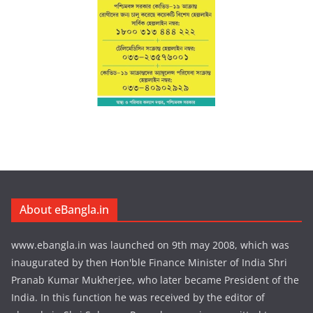
About eBangla.in
www.ebangla.in was launched on 9th may 2008, which was
inaugurated by then Hon'ble Finance Minister of India Shri
Pranab Kumar Mukherjee, who later became President of the
India. In this function he was received by the editor of