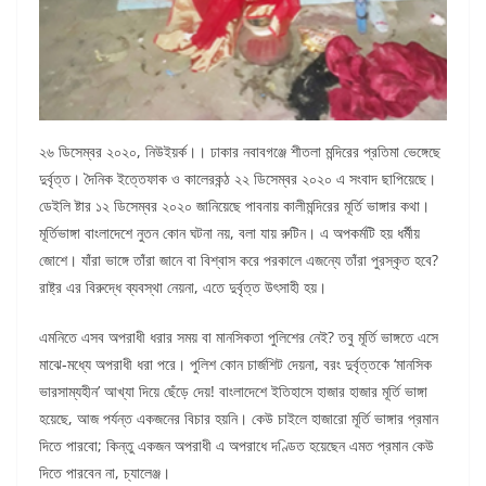
২৬ ডিসেম্বর ২০২০, নিউইয়র্ক।। ঢাকার নবাবগঞ্জে শীতলা মন্দিরের প্রতিমা ভেঙ্গেছে
দুর্বৃত্ত। দৈনিক ইত্তেফাক ও কালেরকন্ঠ ২২ ডিসেম্বর ২০২০ এ সংবাদ ছাপিয়েছে।
ডেইলি ষ্টার ১২ ডিসেম্বর ২০২০ জানিয়েছে পাবনায় কালীমন্দিরের মূর্তি ভাঙ্গার কথা।
মূর্তিভাঙ্গা বাংলাদেশে নুতন কোন ঘটনা নয়, বলা যায় রুটিন। এ অপকর্মটি হয় ধর্মীয়
জোশে। যাঁরা ভাঙ্গে তাঁরা জানে বা বিশ্বাস করে পরকালে এজন্যে তাঁরা পুরস্কৃত হবে?
রাষ্ট্র এর বিরুদ্ধে ব্যবস্থা নেয়না, এতে দুর্বৃত্ত উৎসাহী হয়।
এমনিতে এসব অপরাধী ধরার সময় বা মানসিকতা পুলিশের নেই? তবু মূর্তি ভাঙ্গতে এসে
মাঝে-মধ্যে অপরাধী ধরা পরে। পুলিশ কোন চার্জশিট দেয়না, বরং দুর্বৃত্তকে ‘মানসিক
ভারসাম্যহীন’ আখ্যা দিয়ে ছেঁড়ে দেয়! বাংলাদেশে ইতিহাসে হাজার হাজার মূর্তি ভাঙ্গা
হয়েছে, আজ পর্যন্ত একজনের বিচার হয়নি। কেউ চাইলে হাজারো মূর্তি ভাঙ্গার প্রমান
দিতে পারবো; কিন্তু একজন অপরাধী এ অপরাধে দণ্ডিত হয়েছেন এমত প্রমান কেউ
দিতে পারবেন না, চ্যালেঞ্জ।