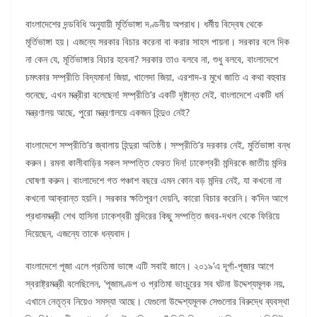
বাংলাদেশের দন্ডবিধি অনুযায়ী মূর্তিভাঙ্গা দণ্ডনীয় অপরাধ। ধর্মীয় বিদ্বেষ থেকে
মূর্তিভাঙ্গা হয়। এজন্যে সরকার বিচার করেনা বা করার সাহস পায়না। সরকার বলে দিক
না কেন যে, মূর্তিভাঙ্গার বিচার হবেনা? সরকার তাও বলবে না, শুধু বলবে, বাংলাদেশে
চমৎকার সম্প্রীতি বিদ্যমান! জিয়া, খালেদা জিয়া, এরশাদ-র মুখে জাতি এ কথা বহুবার
শুনেছে, এখন মন্ত্রীরা বলেছেন! সম্প্রীতি’র একটি দৃষ্টান্ত দেই, বাংলাদেশে একটি ধর্ম
মন্ত্রণালয় আছে, পুরো মন্ত্রণালয়ে একজন হিন্দুও নেই?
বাংলাদেশে সম্প্রীতি’র জ্বালায় হিন্দুরা অতিষ্ঠ। সম্প্রীতি’র দরকার নেই, মুর্তিভাঙ্গা বন্ধ
করুন। রমনা কালীবাড়ির সকল সম্পত্তি ফেরত দিন! ঢাকেশ্বরী মন্দিরকে জাতীয় মন্দির
ঘোষণা করুন। বাংলাদেশে গত পঞ্চাশ বছরে এমন কোন বড় মন্দির নেই, যা কখনো না
কখনো আক্রান্ত হয়নি। সরকার ক্ষতিপূরণ দেয়নি, কারো বিচার করেনি। ক’দিন আগে
প্রধানমন্ত্রী শেখ হাসিনা ঢাকেশ্বরী মন্দিরের কিছু সম্পত্তি জবর-দখল থেকে ফিরিয়ে
দিয়েছেন, এজন্যে তাকে ধন্যবাদ।
বাংলাদেশে পূজা এলে প্রতিমা ভাঙ্গে এটি সবাই জানে। ২০১৯’এ দূর্গা-পূজার আগে
স্বরাষ্ট্রমন্ত্রী বলেছিলেন, ‘পূজামণ্ডপ ও প্রতিমা ভাংচুরের সব ঘটনা উদ্দেশ্যমূলক নয়,
এখানে নেতৃত্ব নিয়েও সমস্যা আছে। যেগুলো উদ্দেশ্যমূলক সেগুলোর বিরুদ্ধে ব্যবস্থা