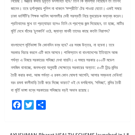
নিয়েছি’। মন্ত্রীর কথায় দুর্বৃত্ত উৎসাহিত হবে? তিনি কি ব্যবস্থা নিয়েছেন তা তিনিই
জানেন। তবে দুর্গাপূজায় পুলিশ না থাকলে ‘সম্প্রীতি’ টের পাওয়া যেতো। একই সময়ে
ঢাকা ভার্সিটি’র শিক্ষক আনিস আলমগীর দেবী সরস্বতী নিয়ে মুখরোচক মন্তব্য করেন।
প্রতিবাদের মুখে তা প্রত্যাহৃত হলেও তিনি যে প্রশ্নের জন্ম দিয়েছেন, তা হচ্ছে, মাটির
মূর্তি দেখে যাঁদের ‘চুলকানি’ ওঠে, জ্যান্ত মানবী তাদের কাছে কতটা নিরাপদ?
বাংলাদেশে মূর্তিভাঙ্গা কি কোনদিন বন্ধ হবে? এর সহজ উত্তর, না হবেনা। তবে
সরকার বিচার করলে এটি কমে আসবে। পাকিস্তান বা বাংলাদেশের ইতিহাসে আজ
পর্যন্ত এ বিষয়ে সরকারের সদিচ্ছা দেখা যায়নি। এ সময়ে সরকার ৫০০টি মডেল
নসজিদ বানাচ্ছে, জনসংখ্যা অনুযায়ী সেক্ষেত্রে সরকারের অন্তত: ৫০টি হিন্দু-মন্দির
তৈরী করার কথা, আজ পর্যন্ত এ রকম কোন ঘোষণা আসেনি, আসার সম্ভবনা দেখিনা!
বরং রমনা কালীবাড়ি তৈরী করে দিচ্ছে ভারত? ওই যে বলছিলাম, ‘সদিচ্ছা’, মন্দির তৈরী
বা মূর্তি ভাঙ্গা বন্ধে সরকারের সদিচ্ছার বড়ই অভাব রয়েছে।
F
T
S
a
w
h
c
itt
ar
e
er
e