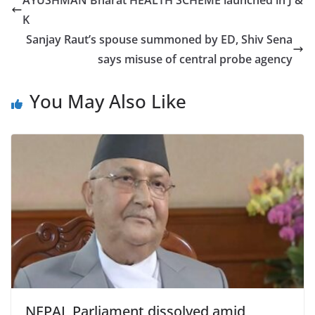
AYUSHMAN Bharat HEALTH SCHEME launched in J &
b
K
o
Sanjay Raut’s spouse summoned by ED, Shiv Sena
o
says misuse of central probe agency
k
You May Also Like
NEPAL Parliament dissolved amid