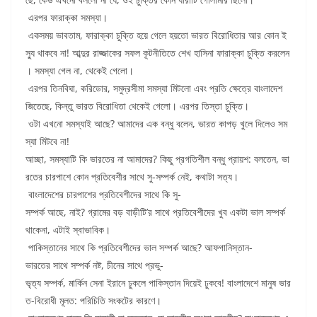
এরপর ফারাক্কা সমস্যা।
একসময় ভাবতাম, ফারাক্কা চুক্তি হয়ে গেলে হয়তো ভারত বিরোধিতার আর কোন ই
স্যু থাকবে না! আব্দুর রাজ্জাকের সফল কূটনীতিতে শেখ হাসিনা ফারাক্কা চুক্তি করলেন
। সমস্যা গেল না, থেকেই গেলো।
এরপর তিনবিঘা, করিডোর, সমুদ্রসীমা সমস্যা মিটলো এবং প্রতি ক্ষেত্রে বাংলাদেশ
জিতেছে, কিন্তু ভারত বিরোধিতা থেকেই গেলো। এরপর তিস্তা চুক্তি।
ওটা এখনো সমস্যাই আছে? আমাদের এক বন্ধু বলেন, ভারত কাপড় খুলে দিলেও সম
স্যা মিটবে না!
আচ্ছা, সমস্যাটি কি ভারতের না আমাদের? কিছু প্রগতিশীল বন্ধু প্রায়শ: বলতেন, ভা
রতের চারপাশে কোন প্রতিবেশীর সাথে সু-সম্পর্ক নেই, কথাটা সত্য।
বাংলাদেশের চারপাশের প্রতিবেশীদের সাথে কি সু-
সম্পর্ক আছে, নাই? গ্রামের বড় বাড়ীটি’র সাথে প্রতিবেশীদের খুব একটা ভাল সম্পর্ক
থাকেনা, এটাই স্বাভাবিক।
পাকিস্তানের সাথে কি প্রতিবেশীদের ভাল সম্পর্ক আছে? আফগানিস্তান-
ভারতের সাথে সম্পর্ক নষ্ট, চীনের সাথে প্রভু-
ভৃত্য সম্পর্ক, মার্কিন সেনা ইরানে ঢুকলে পাকিস্তান দিয়েই ঢুকবে! বাংলাদেশে মানুষ ভার
ত-বিরোধী মূলত: পরিচিতি সংকটের কারণে।