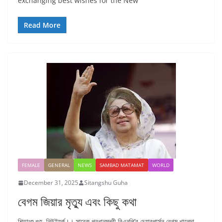
exchanging best wishes for the New
Read More
FEMALE
GENERAL
NEWS
SAMBAD MATAMAT
WORLD
December 31, 2025
Sitangshu Guha
বেগম জিয়ার মৃত্যু এবং কিছু কথা
শিতাংশু গুহ, নিউইয়র্ক।। সাবেক প্রধানমন্ত্রী বিএনপি’র চেয়ারপার্সন বেগম খালেদা