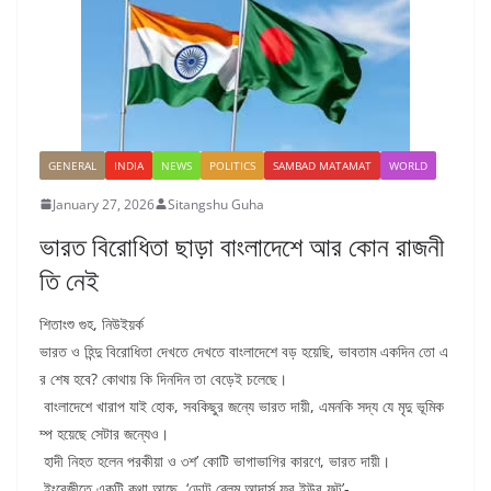
GENERAL
INDIA
NEWS
POLITICS
SAMBAD MATAMAT
WORLD
January 27, 2026
Sitangshu Guha
ভারত বিরোধিতা ছাড়া বাংলাদেশে আর কোন রাজনী
তি নেই
শিতাংশু গুহ, নিউইয়র্ক
ভারত ও হিন্দু বিরোধিতা দেখতে দেখতে বাংলাদেশে বড় হয়েছি, ভাবতাম একদিন তো এ
র শেষ হবে? কোথায় কি দিনদিন তা বেড়েই চলেছে।
বাংলাদেশে খারাপ যাই হোক, সবকিছুর জন্যে ভারত দায়ী, এমনকি সদ্য যে মৃদু ভূমিক
ম্প হয়েছে সেটার জন্যেও।
হাদী নিহত হলেন পরকীয়া ও ৩শ’ কোটি ভাগাভাগির কারণে, ভারত দায়ী।
ইংরেজীতে একটি কথা আছে, ‘ডোন্ট ব্লেম আদার্স ফর ইউর ফল্ট’-