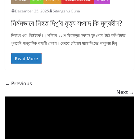
December 25, 2025
Sitangshu Guha
নির্মমভাবে নিহত দিপু’র মৃত্য সংবাদ কি মূল্যহীন?
শিতাংশু গুহ, নিউইয়র্ক।। শনিবার ২০শে ডিসেম্বর সকালে ঘুম থেকে উঠে কম্পিউটার
খুলতেই সাপ্তাহিক বাঙ্গালী পেলাম। দেখতে চাইলাম ময়মনসিংহের ভালুকায় দিপু
Read More
← Previous
Next →