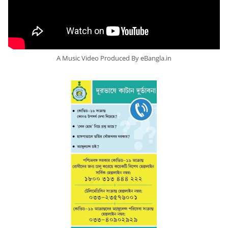
A Music Video Produced By eBangla.in