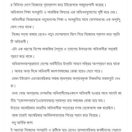
র বিভিন্ন দেশে নিজেদের গৃহস্থাপন করে ইউরোপকে সম্বৃদ্ধশালী করেছে।
অভিবাসন শিক্ষা সংস্কৃতি ও সামাজিক মিলনের এক অভিনবসুযোগের সৃষ্টি করে দেয়।
অভিবসীরা নিজেদেরকে নতুনদেশের শিক্ষা ও সংস্কৃতির সাথে যোগসাধনের এক অপূর্বসু
যোগ পেয়ে থাকে।
নিজের সত্বা বাজায় রেখেও নতুন দেশেরসাথে মিশে গিয়ে নিজেদের স্থাপন করে প্রতি
টি অভিবাসী।
এটা এক ধরণের বিশেষ সামাজিক নৈপূন্য ও ত্যাগের উদাহরণযা অভিবাসীরা সহজেই
গ্রহণ করে থাকে।
অভিবাসনআশ্রয়দাতা দেশের অর্থনীতির উন্নতি সাধনে সক্রিয় অংশগ্রহণ করে থাকে
। আবার অন্য দিকে অভিবাসী জনগণসমাজের বোঝা হয়েও যেতে পারে।
যেমন ইউরোপ এবংআমেরিকার সমাজ ব্যবস্থার কল্যানমূলক দিকগুলির ফয়দালুটে নেও
য়া।
দেখা গেছে অনগ্রসর দেশগুলির অভিবাসীদেরএকাংশ অভিবাসী হওয়ার সাথে সাথেই জা
তীয় “ত্রানসংস্থার”(ওয়েলফেয়ার) দ্বারস্থ হয়ে সমাজের বোঝা হয়ে যায়।
উত্তর আমেরিকার ভারতীয় অভিবাসীরা সত্তরের দশক থেকেআসা শুরু করেছিল।
আজ তারাই আমেরিকার আর্থিকসাফল্যের শিখ্রে স্থান করে নিয়েছে।
শুধু আর্থিক জগৎ
ই নয়তারা নিজেদের সংস্কৃতি ও কৃষ্টিকে ধরে রেখেও মূলআমেরিকার জনজীবনের স্রোতে