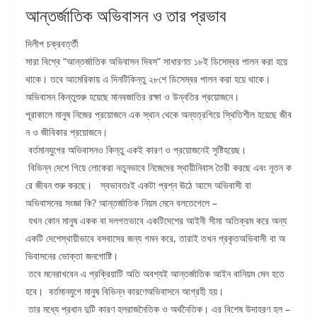
আন্তর্জাতিক অভিবাসন ও তার প্রভাব
দিলীপ চক্রবর্ত্তী
সারা বিশ্বে “আন্তর্জাতিক অভিবাসন দিবস” সাধারণত ১৮ই ডিসেম্বর পালন করা হয়ে
থাকে। তবে আমেরিকায় এ দিনটিকিন্তু ২৮শে ডিসেম্বর পালন করা হয়ে থাকে।
অভিবাসন কিন্তুশুরু হয়েছে মানবজাতির রক্ষা ও উন্নতির প্রয়োজনে।
পূরাকালে মানুষ নিজের প্রয়োজনে এক স্থান থেকে অন্যত্রগিয়ে স্থিতিশীল হয়েছে জীব
ন ও জীবিকার প্রয়োজনে।
বর্তমানযুগের অভিবাসনও কিন্তু একই কারণ ও প্রয়োজনেই সৃষ্টিহয়েছ।
বিভিন্ন দেশে গিয়ে লোকেরা নতুনভাবে নিজেদের স্থায়ীনিবাস তৈরী করছে এবং নূতন ক
রে জীবন শুরু করছে। স্বভাবতঃই একটা প্রশ্ন ঊঠে আসে অভিবাসী বা
অভিবাসনের সংজ্ঞা কি? আন্তর্জাতিক নিয়ম মেনে বলতেগেলে –
যখন কোন মানুষ একক বা দলগতভাবে একটিদেশের আইনী সীমা অতিক্রম করে অন্য
একটি দেশেস্থায়ীভাবে বসবাসের জন্য গমন করে, তারাই তখন প্রকৃতঅভিবাসী বা অ
ভিবাসনের ভোক্তা জনগোষ্টি।
তবে মনেরাখবেন এ প্রক্রিয়াটি অতি অবশ্যই আন্তর্জাতিক আইন বানিয়ম মেন হতে
হবে। বর্তমানযুগে মানুষ বিভিন্ন কারণেঅভিবাসনে আগ্রহী হয়।
তার মধ্যে প্রধান দুটি কারণ হলরাজনৈতিক ও অর্থনৈতিক। এর বিশেষ উদাহরণ হল –