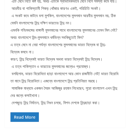
এটি মেনে নিতে কষ্ট হয়, অথচ এটিকে স্বাভাবিকভাবে মেনে নিলে সমস্যা কমে যায়।
আরবীয় বা পাকিস্তানী শিকড় খোঁজার কারণও একই, পরিচিতি সংকট।
এ সংকট কবে কাটবে বলা মুশকিল, বাংলাদেশের মুসলমান আরবীয় মুসলমান নয়, ঠিক
যেমনি বাংলাদেশের হিন্দু দক্ষিণ ভারতের হিন্দু নন।
এমনকি পশ্চিমবঙ্গের বাঙ্গালী মুসলমানের সাথে বাংলাদেশের মুসলমানের তেমন মিল নেই?
অথচ বাংলাদেশে হিন্দ-মুসলমানে ধর্মভিন্ন সবকিছুতেই মিল?
এ তত্ব মেনে না নেয়া পর্যন্ত বাংলাদেশের মুসলমানের ভারত বিদ্বেষ বা হিন্দু-
বিদ্বেষ কমবে না।
কারণ, হিন্দু বিদ্বেষই ভারত বিদ্বেষ অথবা ভারত বিদ্বেষই হিন্দু বিদ্বেষ।
এ তত্ব পাকিস্তান ও ভারতের মুসলমানের জন্যেও প্রযোজ্য।
বলছিলাম, ভারত বিরোধিতা ছাড়া বাংলাদেশে আর কোন রাজনীতি নেই! ভারত বিরোধি
তা মানে হিন্দু বিরোধিতা। এজন্যে বাংলাদেশে হিন্দু প্রতিনিয়ত মরছে।
সামাজিক মাধ্যমে একজন সৈয়দ আজিজুর রহমান লিখেছেন, পুরো বাংলাদেশ এখন হিন্দু
দের জন্যে কসাইখানা।
দেশজুড়ে হিন্দু নির্যাতন, হিন্দু নিধন চলছে, মিশন দেশকে হিন্দুছাড়া করা।
Read More