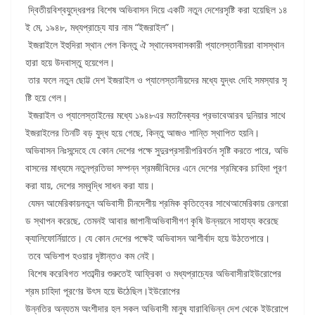
দ্বিতীয়বিশ্বযুদ্ধেরপর বিশেষ অভিবাসন দিয়ে একটি নতুন দেশেরসৃষ্টি করা হয়েছিল ১৪
ই মে, ১৯৪৮, মধ্যপ্রাচ্যে যার নাম “ইজরাইল”।
ইজরাইলে ইহুদিরা স্থান পেল কিন্তু ঐ স্থানেবসবাসকারী প্যালেস্তানীয়রা বাসস্থান
হারা হয়ে উদবাস্তু হয়েগেল।
তার ফলে নতুন ছোট্ট দেশ ইজরাইল ও প্যালেস্তানীয়দের মধ্যে যুদ্ধং দেহি সমস্যার সৃ
ষ্টি হয়ে গেল।
ইজরাইল ও প্যালেস্তাইনের মধ্যে ১৯৪৮এর মতানৈক্যর প্রভাবেআরব দুনিয়ার সাথে
ইজরাইলের তিনটি বড় যুদ্ধ হয়ে গেছে, কিন্তু আজও শান্তি স্থাপিত হয়নি।
অভিবাসন নিঃসন্দেহে যে কোন দেশের পক্ষে সুদুরপ্রসারীপরিবর্তন সৃষ্টি করতে পারে, অভি
বাসনের মাধ্যমে নতুনপ্রতিভা সম্পন্ন শ্রমজীবিদের এনে দেশের শ্রমিকের চাহিদা পূরণ
করা যায়, দেশের সম্বৃদ্ধি সাধন করা যায়।
যেমন আমেরিকায়নতুন অভিবাসী চীনদেশীয় শ্রমিক কৃতিত্বের সাথেআমেরিকায় রেলরো
ড স্থাপন করেছে, তেমনই আবার জাপানীঅভিবাসীগণ কৃষি উন্নয়নে সাহায্য করেছে
ক্যালিফোর্নিয়াতে। যে কোন দেশের পক্ষেই অভিবাসন আশীর্বাদ হয়ে উঠতেপারে।
তবে অভিশাপ হওয়ার দৃষ্টান্তও কম নেই।
বিশেষ করেবিগত শতাব্দীর শুরুতেই আফ্রিকা ও মধ্যপ্রাচ্যের অভিবাসীরাইউরোপের
শ্রম চাহিদা পূরণের উৎস হয়ে ঊঠেছিল।ইউরোপের
উন্নতির অন্যতম অংশীদার হল সকল অভিবাসী মানুষ যারাবিভিন্ন দেশ থেকে ইউরোপে