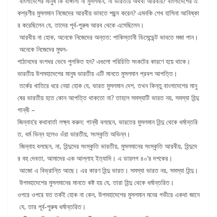
বাংলাদেশের মানুষ কি বাঙ্গালী না মুসলমান, না ভারতীয় অথবা আরবীয়? বাংলাদেশের এ
কশ্রণীর মুসলমান নিজেদের আরবীয় ভাবতে পছন্দ করেন? এমনকি শেখ হাসিনা আবিষ্কা
র করেছিলেন যে, তাদের পূর্ব-পুরুষ আরব থেকে এসেছিলেন।
আরবীয় না হোক, অনেকে নিজেদের অন্তত: পাকিস্তানী ডিসেন্ডেন্ট ভাবতে মজা পান।
অনেকে নিজেদের মুঘল-
পাঠানদের বংশধর ভেবে পুলকিত হন? এগুলো পরিচিতি সংকটের কারণে হয়ে থাকে।
ভারতীয় উপমহাদেশের মানুষ ভারতীয় এটি মানতে মুসলমান প্রবল আপত্তি।
তর্কের খাতিরে ধরে নেয়া হোক যে, ভারত মুসলমান দেশ, তখন কিন্তু বাংলাদেশের মানু
ষের ভারতীয় হতে কোন আপত্তি থাকতো না? তাহলে সমস্যাটি ভারত নয়, সমস্যা হিন্দু
গান্ধী –
জিন্নাহ’র কথাবার্তা লক্ষ্য করুন: গান্ধী বলছেন, ভারতের মুসলমান হিন্দু থেকে ধর্মান্তরি
ত, ধর্ম ভিন্ন হলেও ওঁরা ভারতীয়, সংস্কৃতি অভিন্ন।
জিন্নাহ বলছেন, না, হিন্দুদের সংস্কৃতি ভারতীয়, মুসলমানের সংস্কৃতি আরবীয়, হিন্দুদে
র বহু দেবতা, আমাদের এক আল্লাহ ইত্যাদি। এ ডায়লগ ৪০’র দশকের।
আজো এ বিভ্রান্তি আছে। এর কারণ হিন্দু ভারত। সমস্যা ভারত নয়, সমস্যা হিন্দু।
উপমহাদেশের মুসলমানের মানতে কষ্ট হয় যে, তারা হিন্দু থেকে ধর্মান্তরিত।
ওপরে ওপরে যত তর্কই হোক না কেন, উপমহাদেশের মুসলমান মনের গভীরে একথা জানে
যে, তার পূর্ব-পুরুষ ধর্মান্তরিত।