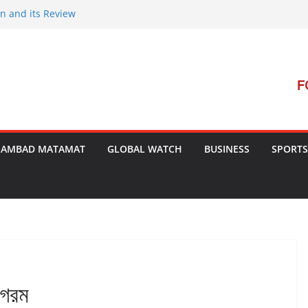
on and its Review
ent Launches Campaign to Dismantle
inal Court’s Threat
 in Bengal
terterrorism Dialogue
SAMBAD MATAMAT
GLOBAL WATCH
BUSINESS
SPORTS
 গরম