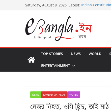
Skip
Latest:
Indian Constituti
Saturday, August 8, 2026
to
US State Departm
International Crim
content
Post-Poll Violence
২০২৬ এর বঙ্গ সম্মেলন
The U.S.-EU Coun
TOP STORIES
NEWS
WORLD
ENTERTAINMENT
NEWS
SAMBAD MATAMAT
WORLD
মেজর নিহত, ওসি হিন্দু, তাই মাঠ