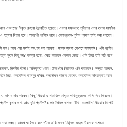
িডিয়ার একাংশের বিকৃত চেহারা উন্মোচিত হয়েছে। এরপর সম্ভবত: পুলিশের ওপর তলায় সামরিক
তাই এ হত্যার বিচার হবে। অপরাধী শাস্তি পাবে। সেনাপ্রধান-পুলিশ প্রধান তাই কথা বলছেন।
 হ’ন। তবে এরা সবাই মহৎ তা বলা যাবেনা। মাদক ব্যবসা সেখানে জমজমাট। ওসি প্রদীপ
ুষ হত্যা নুতন কিছু নয়? সমস্যা হলো, এবার মরেছেন একজন মেজর। ওসি হিন্দু! তাই মাঠ গরম।
জাজনক, নিন্দনীয় ঘটনা। অভিযুক্ত ৯জন। ইন্সপেক্টর লিয়াকত গুলি করেছেন। অন্যরা হচ্ছেন,
িটন মিয়া, কনস্টেবল সাফানুর করিম, কনস্টেবল কামাল হোসেন, কনস্টেবল আবদুল্লাহ আল
 আবার নাও পারেন। কিছু মিডিয়া ও সামাজিক মাধ্যম অভিযুক্তদের ফাঁসি দিয়ে দিচ্ছেন।
্রদীপ কুমার দাশ, তাও খুনি প্রদীপ? ঢাকার দৈনিক কাগজ, টিভি, অনলাইন মিডিয়া’র রিপোর্ট
ে দেয়া হচ্ছে। ভালো অফিসার বলে তাঁকে নাকি মাদক নির্মূলের জন্যে টেকনাফ পাঠানো