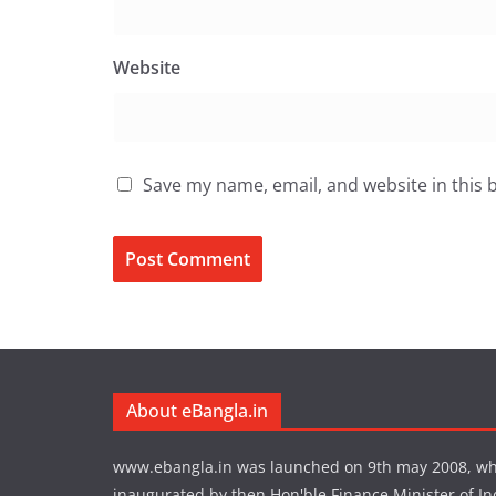
Website
Save my name, email, and website in this 
About eBangla.in
www.ebangla.in was launched on 9th may 2008, w
inaugurated by then Hon'ble Finance Minister of In