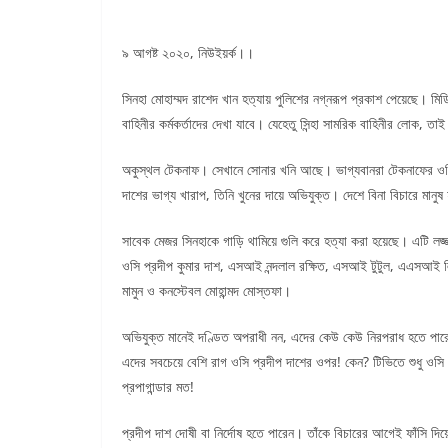
৯ আগষ্ট ২০২০, নিউইয়র্ক।।
সিনহা মোহাম্মদ রাশেদ খান হত্যায় পুলিশের নগ্নরূপ প্রকাশ পেয়েছে। ম
বাহিনীর কর্মকর্তাদের দেখা যাবে। যেহেতু সিন্হা সামরিক বাহিনীর লোক, 
অকুস্থল টেকনাফ। সেখানে সোনার খনি আছে। ভাগ্যবানরা টেকনাফের ওসি
দাশের ভাগ্য খারাপ, তিনি খুনের দায়ে অভিযুক্ত। দেশে বিনা বিচারে মান
সাবেক মেজর সিনহাকে গাড়ি থামিয়ে গুলি করে হত্যা করা হয়েছে। এটি লজ্
ওসি প্রদীপ কুমার দাশ, এসআই নন্দলাল রক্ষিত, এসআই টুটুল, এএসআই ল
মামুন ও কনস্টেবল মোহান্মদ মোস্তফা।
অভিযুক্ত মানেই দণ্ডিত অপরাধী নন, এদের কেউ কেউ নিরপরাধ হতে পারেন,
এদের সবচেয়ে বেশি রাগ ওসি প্রদীপ দাশের ওপর! কেন? টিভিতে শুধু ওসি প
প্রপাগান্ডার মত!
প্রদীপ দাশ দোষী বা নির্দোষ হতে পারেন। তাঁকে বিচারের আগেই ফাঁসি দিয়