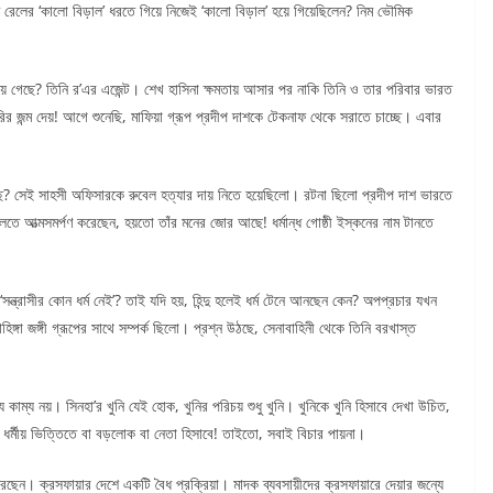
ত রেলের ‘কালো বিড়াল’ ধরতে গিয়ে নিজেই ‘কালো বিড়াল’ হয়ে গিয়েছিলেন? নিম ভৌমিক
হয়ে গেছে? তিনি র’এর এজেন্ট। শেখ হাসিনা ক্ষমতায় আসার পর নাকি তিনি ও তার পরিবার ভারত
রির জন্ম দেয়! আগে শুনেছি, মাফিয়া গ্রূপ প্রদীপ দাশকে টেকনাফ থেকে সরাতে চাচ্ছে। এবার
ছে? সেই সাহসী অফিসারকে রুবেল হত্যার দায় নিতে হয়েছিলো। রটনা ছিলো প্রদীপ দাশ ভারতে
তে আত্মসমর্পণ করেছেন, হয়তো তাঁর মনের জোর আছে! ধর্মান্ধ গোষ্ঠী ইস্কনের নাম টানতে
 ‘সন্ত্রাসীর কোন ধর্ম নেই’? তাই যদি হয়, হিন্দু হলেই ধর্ম টেনে আনছেন কেন? অপপ্রচার যখন
হিঙ্গা জঙ্গী গ্রূপের সাথে সম্পর্ক ছিলো। প্রশ্ন উঠছে, সেনাবাহিনী থেকে তিনি বরখাস্ত
াম্য নয়। সিনহা’র খুনি যেই হোক, খুনির পরিচয় শুধু খুনি। খুনিকে খুনি হিসাবে দেখা উচিত,
খে ধর্মীয় ভিত্তিতে বা বড়লোক বা নেতা হিসাবে! তাইতো, সবাই বিচার পায়না।
েন। ক্রসফায়ার দেশে একটি বৈধ প্রক্রিয়া। মাদক ব্যবসায়ীদের ক্রসফায়ারে দেয়ার জন্যে