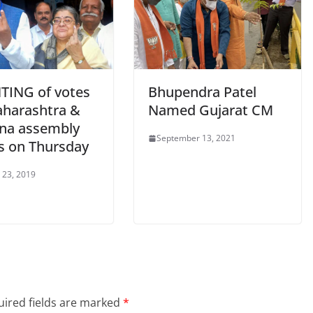
ING of votes
Bhupendra Patel
aharashtra &
Named Gujarat CM
na assembly
September 13, 2021
is on Thursday
 23, 2019
ired fields are marked
*