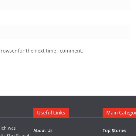
browser for the next time I comment.
Useful Links
Main Catego
hich was
About Us
Top Stories
dia Shri Pranab