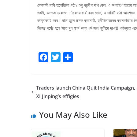
দেশবাসী দাবি তুলেছিলো বটে? শুধু প্রদীপ দাশ কেন, এ অপরাধে হয়তো আর
জংলী, অসভ্য ব্যবস্থা। ‘ক্রসফায়ার’ বন্ধ হোক, এ দাবিটি ওঠা আবশ্যক। 
কান্নাকাটি করে। দাবি তুলে মাদক ব্যবসায়ী, দুর্নীতিবাজদের ক্রসফায়ারে দি
নিজের ধর্মের হলে ‘সাত খুন মাফ’ অন্য ধর্ম হলে ‘ঝুলিয়ে দাও’!! ধর্মান্ধত
F
T
S
a
w
h
c
itt
ar
e
er
e
Traders launch China Quit India Campaign,
b
XI Jinping’s effigies
o
You May Also Like
o
k