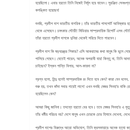
হয়েছিলো। এবার হয়তো তিনি নিজেই নির্মূল হয়ে যাবেন। সুরঞ্জিত সেনগুপ্
কলঙ্কিত হয়েছেন!
শুনছি, প্রদীপ দাশ ভারতীয় নাগরিক। তাঁর ভারতীয় পাসপোর্ট আবিষ্কার 
থেকে এসেছেন। চমৎকার স্টোরী! মিডিয়ার সাম্প্রদায়িক রিপোর্ট এসব স্টো
তাঁরা হয়তো প্রদীপ দাশকে দুনিয়া থেকেই সরিয়ে দিতে পারবেন।
প্রদীপ দাশ কি ষড়যন্ত্রের শিকার? এসি আকরামের কথা মানুষ কি ভুলে গে
পালিয়ে গেছেন। যেতেই পারেন, অনেক অপরাধী যায়! কিন্তু না, তিনি আদাল
চাইছেন? ইস্কন শান্তি বিলায়, আল-কায়দা না?
প্রশ্ন হলো, হিন্দু হলেই সাম্প্রদায়িক রং দিতে হবে কেন? কারা যেন বলেন,
শুরু হয়, তখন কাঁদা সবার গায়েই লাগে! এখন শুনছি মেজর সিনহা’র নাকি রো
হয়েছিলেন কেন?
আমরা কিছু জানিনা। তদন্তে হয়তো বের হবে। তবে মেজর সিনহা’র এ মৃত্যু ক
তাঁর ধর্মীয় পরিচয় নয়? দেশে মানুষ এখন চোরকে চোর হিসাবে দেখেনা, দে
প্রদীপ দাশের বিরুদ্ধে আরো অভিযোগ, তিনি ক্রসফায়ারে অনেক হত্যা করেছ