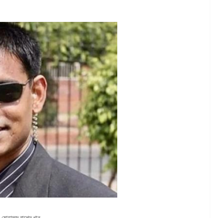
মোহাম্মদ রাশেদ খান