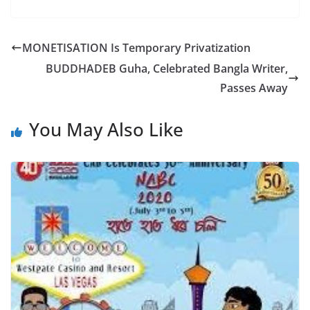
a
w
h
c
itt
ar
e
er
e
MONETISATION Is Temporary Privatization
b
BUDDHADEB Guha, Celebrated Bangla Writer,
o
Passes Away
o
You May Also Like
k