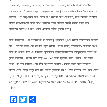
একেবারেই অসম্ভব:, তা হচ্ছে, হাতিকে কোলে বসানো, পিঁপড়ার ঠোঁটে লিপষ্টিক
লাগানো এবং পশ্চিমবঙ্গের ঘুমন্ত মানুষকে জাগানো। সদ্য ‘লক্ষীর ভান্ডার’ নিয়ে কারা যেন
বললেন, ওটা হিন্দু দেবীর নাম, চলবে না? অবশ্য বেশি এগোয়নি, কারণ দিদি’র প্রজেক্ট!
রাজ্যে কল-কারখানা বন্ধ রেখে পুরুষদের অন্য রাজ্যে চাকুরী করতে বাধ্য করে
মহিলাদের হাতে ৫শ’ রুপি ধরিয়ে দেয়াকে লক্ষীর ভান্ডার বলে।
আফগানিস্তান এখন বিশ্বব্যাপী হট নিউজ। শুক্রবার ২৭শে আগষ্ট ডাক্তারের অফিসে
যাই। অপেক্ষা কক্ষে এক কৃষ্ণাঙ্গ হেসে আমায় প্রশ্ন করেন, ‘তালেবান’? টিভিতে তখন
আফগান পরিস্থিতির দেখাচ্ছিলো, কৃষ্ণাঙ্গের প্রচ্ছন্ন ইঙ্গিতের প্রত্যুত্তরে আমি শুধু
মুচকি হাসলাম। আমার মনে পড়ে ২০০৩-এ আমি ফ্রান্সে গেলে, ফেরার পথে সকল
চেকিং পার হয়ে বিমানে ওঠার ঠিক আগক্ষণে আমায় একরকম উলঙ্গ করে তল্লাশি
চালায়, শেষ পর্যন্ত বাধ্য হয়ে বলি, ‘আমি মুসলমান নই-’, কোন উত্তর নেই, তবে যেতে
গ্রীন সিগন্যাল দেয়, আমি প্লেনে ঢুকি। প্রশ্ন হচ্ছে, আপনাদের কারণে আমরা আর
কত ভুগবো? আপনারা এতো হত্যাযজ্ঞের পরও লজ্জা পাচ্ছেন না বটে, আমরা কিন্তু
লজ্জিত !
F
T
S