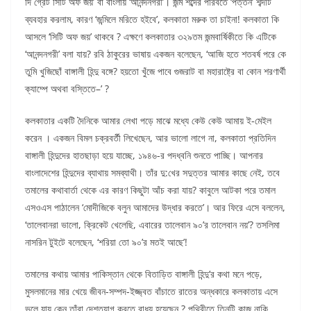
দি গ্রেট সিটি অফ জয়’ বা বাংলায় ‘আনন্দনগরী’। জন্ম শব্দের পরিবর্তে ‘পত্তন’ শব্দটি
ব্যবহার করলাম, কারণ ‘জন্মিলে মরিতে হইবে’, কলকাতা মরুক তা চাইনা! কলকাতা কি
আসলে ‘সিটি অফ জয়’ থাকবে ? এক্ষণে কলকাতার ৩২৯তম জন্মবার্ষিকীতে কি এটিকে
‘আনন্দনগরী’ বলা যায়? রবি ঠাকুরের ভাষায় একজন বলেছেন, ‘আজি হতে শতবর্ষ পরে কে
তুমি খুজিছোঁ বাঙ্গালী হিন্দু বঙ্গে? হয়তো খুঁজে পাবে গুজরাট বা মহারাষ্ট্রে বা কোন শরণার্থী
ক্যাম্পে অথবা বস্তিতে–’ ?
কলকাতার একটি দৈনিকে আমার লেখা পড়ে মাঝে মধ্যে কেউ কেউ আমায় ই-মেইল
করেন । একজন বিমল চক্রবর্তী লিখেছেন, আর ভালো লাগে না, কলকাতা প্রতিদিন
বাঙ্গালী হিন্দুদের হাতছাড়া হয়ে যাচ্ছে, ১৯৪৬-র পদধ্বনি শুনতে পাচ্ছি। আপনার
বাংলাদেশের হিন্দুদের ব্যাথায় সমব্যাথী। তাঁর দু:খের সদুত্তর আমার কাছে নেই, তবে
তমালের কথাবার্তা থেকে এর কারণ কিছুটা আঁচ করা যায়? কাবুলে আটকা পরে তমাল
এসওএস পাঠালেন ‘মোদীজিকে বলুন আমাদের উদ্ধার করতে’। আর ফিরে এসে বললেন,
‘তালেবানরা ভালো, ক্রিকেট খেলেছি, এবারের তালেবান ৯০’র তালেবান নয়’? তসলিমা
নাসরিন টুইটে বলেছেন, ‘শরিয়া তো ৯০’র মতই আছে’!
তমালের কথায় আমার পাকিস্তান থেকে বিতাড়িত বাঙ্গালী হিন্দু’র কথা মনে পড়ে,
মুসলমানের মার খেয়ে জীবন-সম্পদ-ইজ্জ্বত বাঁচাতে রাতের অন্ধকারে কলকাতায় এসে
ভুলে যায় কেন তাঁরা দেশত্যাগ করতে বাধ্য হয়েছেন ? পৃথিবীতে তিনটি কাজ নাকি