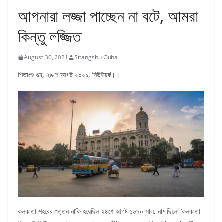
আপনারা লজ্জা পাচ্ছেন না বটে, আমরা
কিন্তু লজ্জিত
August 30, 2021
Sitangshu Guha
শিতাংশু গুহ, ২৯শে আগষ্ট ২০২১, নিউইয়র্ক।।
কলকাতা শহরের পত্তন নাকি হয়েছিল ২৪শে আগষ্ট ১৬৯০ সাল, নাম ছিলো ‘কলকাতা-